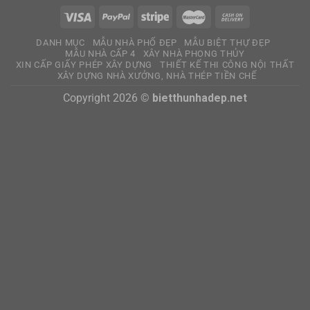
DANH MỤC
MẪU NHÀ PHỐ ĐẸP
MẪU BIỆT THỰ ĐẸP
MẪU NHÀ CẤP 4
XÂY NHÀ PHONG THỦY
XIN CẤP GIẤY PHÉP XÂY DỰNG
THIẾT KẾ THI CÔNG NỘI THẤT
XÂY DỰNG NHÀ XƯỞNG, NHÀ THÉP TIỀN CHẾ
Copyright 2026 ©
bietthunhadep.net