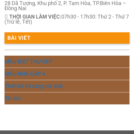
28 Dã Tượng, Khu phố 2, P. Tam Hòa, TP.Biên Hòa –
Đồng Nai
THỜI GIAN LÀM VIỆC:
07h30 - 17h30: Thứ 2 - Thứ 7
(Trừ lễ, Tết)
BÀI VIẾT
MẪU BIỆT THỰ ĐẸP
MẪU NHÀ CẤP 4
Thiết kế thi công nội thất
Tin tức