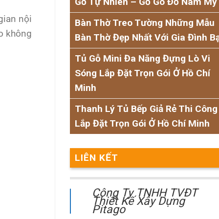
Gỗ Tự Nhiên – Gỗ Gõ Đỏ Nam Mỹ
gian nội
Bàn Thờ Treo Tường Những Mẫu
ho không
Bàn Thờ Đẹp Nhất Với Gia Đình B
Tủ Gỗ Mini Đa Năng Đựng Lò Vi
Sóng Lắp Đặt Trọn Gói Ở Hồ Chí
Minh
Thanh Lý Tủ Bếp Giả Rẻ Thi Công
Lắp Đặt Trọn Gói Ở Hồ Chí Minh
LIÊN KẾT
Công Ty TNHH TVĐT
Thiết Kế Xây Dựng
Pitago