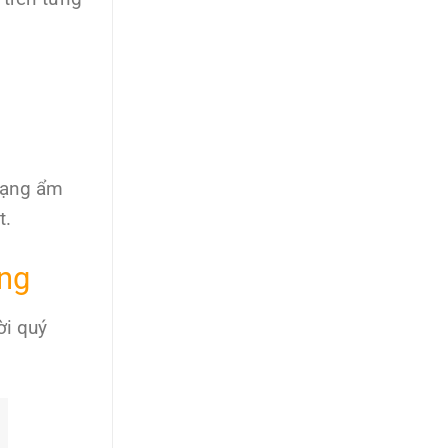
trạng ẩm
t.
ọng
ời quý