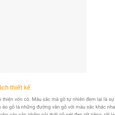
ách thiết kế
 thiện vốn có. Màu sắc mà gỗ tự nhiên đem lại là s
n áo gỗ là những đường vân gỗ với màu sắc khác nhau
ho các sản phẩm nội thất gỗ nét đẹp rất riêng, rất lạ