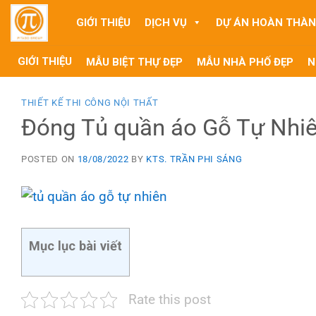
Skip
GIỚI THIỆU
DỊCH VỤ
DỰ ÁN HOÀN THÀ
to
content
GIỚI THIỆU
MẪU BIỆT THỰ ĐẸP
MẪU NHÀ PHỐ ĐẸP
N
THIẾT KẾ THI CÔNG NỘI THẤT
Đóng Tủ quần áo Gỗ Tự Nhiê
POSTED ON
18/08/2022
BY
KTS. TRẦN PHI SÁNG
Mục lục bài viết
Rate this post