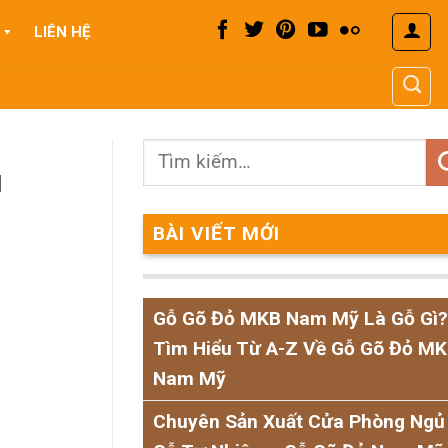
LIÊN HỆ
u
BÀI VIẾT MỚI
Gỗ Gõ Đỏ MKB Nam Mỹ Là Gỗ Gì?
Tìm Hiểu Từ A-Z Về Gỗ Gõ Đỏ M
Nam Mỹ
Chuyên Sản Xuất Cửa Phòng Ngủ