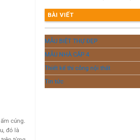
BÀI VIẾT
MẪU BIỆT THỰ ĐẸP
MẪU NHÀ CẤP 4
Thiết kế thi công nội thất
Tin tức
ự ấm cúng.
, đó là
 trên từng