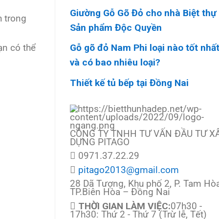
Giường Gỗ Gõ Đỏ cho nhà Biệt thự
h trong
Sản phẩm Độc Quyền
ạn có thể
Gỗ gõ đỏ Nam Phi loại nào tốt nhấ
và có bao nhiêu loại?
Thiết kế tủ bếp tại Đồng Nai
CÔNG TY TNHH TƯ VẤN ĐẦU TƯ X
DỰNG PITAGO
0971.37.22.29
pitago2013@gmail.com
28 Dã Tượng, Khu phố 2, P. Tam Hòa
TP.Biên Hòa – Đồng Nai
THỜI GIAN LÀM VIỆC:
07h30 -
17h30: Thứ 2 - Thứ 7 (Trừ lễ, Tết)