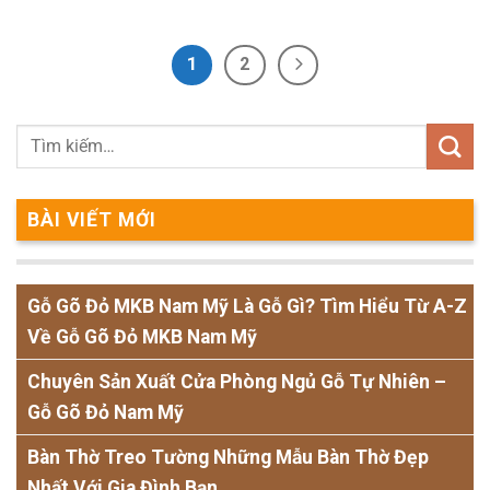
1
2
BÀI VIẾT MỚI
Gỗ Gõ Đỏ MKB Nam Mỹ Là Gỗ Gì? Tìm Hiểu Từ A-Z
Về Gỗ Gõ Đỏ MKB Nam Mỹ
Chuyên Sản Xuất Cửa Phòng Ngủ Gỗ Tự Nhiên –
Gỗ Gõ Đỏ Nam Mỹ
Bàn Thờ Treo Tường Những Mẫu Bàn Thờ Đẹp
Nhất Với Gia Đình Bạn