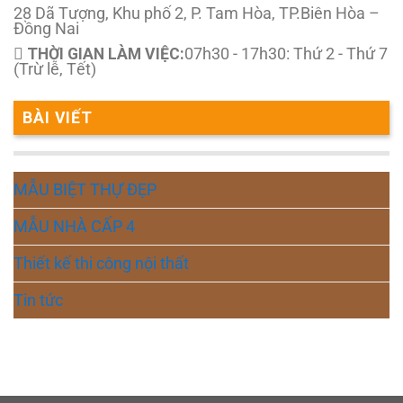
28 Dã Tượng, Khu phố 2, P. Tam Hòa, TP.Biên Hòa –
Đồng Nai
THỜI GIAN LÀM VIỆC:
07h30 - 17h30: Thứ 2 - Thứ 7
(Trừ lễ, Tết)
BÀI VIẾT
MẪU BIỆT THỰ ĐẸP
MẪU NHÀ CẤP 4
Thiết kế thi công nội thất
Tin tức