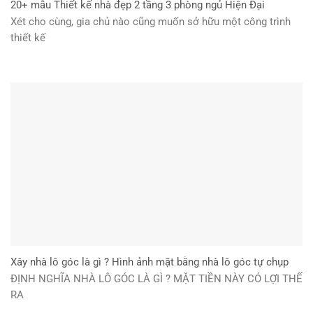
20+ mẫu Thiết kế nhà đẹp 2 tầng 3 phòng ngủ Hiện Đại
Xét cho cùng, gia chủ nào cũng muốn sở hữu một công trình
thiết kế
Xây nhà lô góc là gì ? Hình ảnh mặt bằng nhà lô góc tự chụp
ĐỊNH NGHĨA NHÀ LÔ GÓC LÀ GÌ ? MẶT TIỀN NÀY CÓ LỢI THẾ
RA