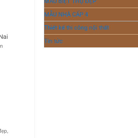
MẪU BIỆT THỰ ĐẸP
MẪU NHÀ CẤP 4
Thiết kế thi công nội thất
Nai
Tin tức
an
đẹp,