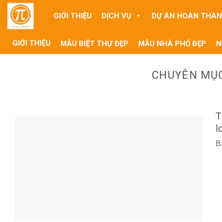
Skip
GIỚI THIỆU
DỊCH VỤ
DỰ ÁN HOÀN THÀ
to
content
GIỚI THIỆU
MẪU BIỆT THỰ ĐẸP
MẪU NHÀ PHỐ ĐẸP
N
CHUYÊN MỤC
T
l
B