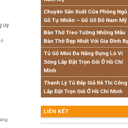
Chuyên Sản Xuất Cửa Phòng Ngủ
Gỗ Tự Nhiên – Gỗ Gõ Đỏ Nam Mỹ
g uy
Bàn Thờ Treo Tường Những Mẫu
Bàn Thờ Đẹp Nhất Với Gia Đình B
 ở
Tủ Gỗ Mini Đa Năng Đựng Lò Vi
Sóng Lắp Đặt Trọn Gói Ở Hồ Chí
Minh
Thanh Lý Tủ Bếp Giả Rẻ Thi Công
Lắp Đặt Trọn Gói Ở Hồ Chí Minh
LIÊN KẾT
hang