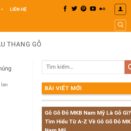
LIÊN HỆ
ẦU THANG GỖ
chủng
 lan
BÀI VIẾT MỚI
Gỗ Gõ Đỏ MKB Nam Mỹ Là Gỗ Gì?
Tìm Hiểu Từ A-Z Về Gỗ Gõ Đỏ M
Nam Mỹ