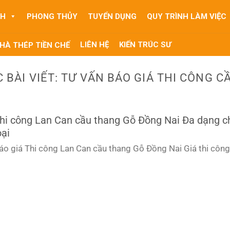
NH
PHONG THỦY
TUYỂN DỤNG
QUY TRÌNH LÀM VIỆC
LIÊN HỆ
KIẾN TRÚC SƯ
HÀ THÉP TIỀN CHẾ
 BÀI VIẾT:
TƯ VẤN BÁO GIÁ THI CÔNG C
hi công Lan Can cầu thang Gỗ Đồng Nai Đa dạng 
oại
áo giá Thi công Lan Can cầu thang Gỗ Đồng Nai Giá thi công