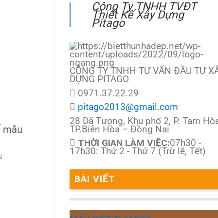
Công Ty TNHH TVĐT
Thiết Kế Xây Dựng
Pitago
CÔNG TY TNHH TƯ VẤN ĐẦU TƯ X
DỰNG PITAGO
0971.37.22.29
pitago2013@gmail.com
28 Dã Tượng, Khu phố 2, P. Tam Hòa
TP.Biên Hòa – Đồng Nai
ế mẫu
THỜI GIAN LÀM VIỆC:
07h30 -
17h30: Thứ 2 - Thứ 7 (Trừ lễ, Tết)
u
BÀI VIẾT