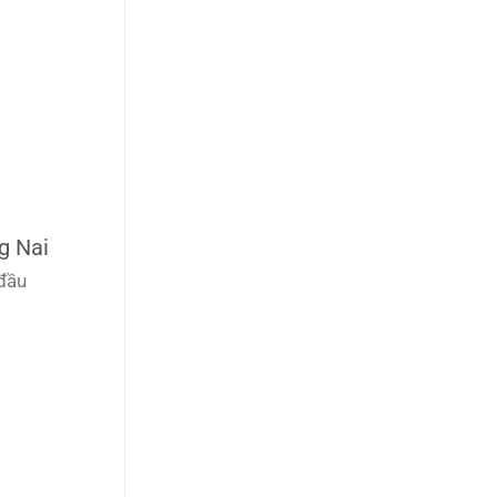
g Nai
 đầu