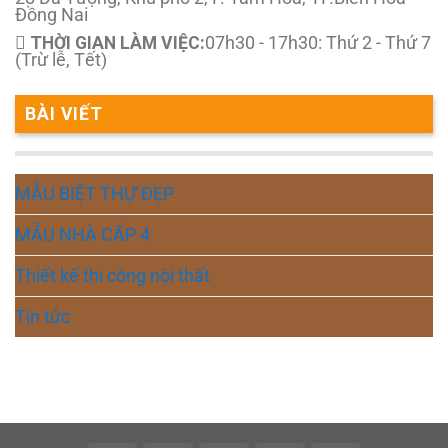
Đồng Nai
THỜI GIAN LÀM VIỆC:
07h30 - 17h30: Thứ 2 - Thứ 7
(Trừ lễ, Tết)
BÀI VIẾT
MẪU BIỆT THỰ ĐẸP
MẪU NHÀ CẤP 4
Thiết kế thi công nội thất
Tin tức