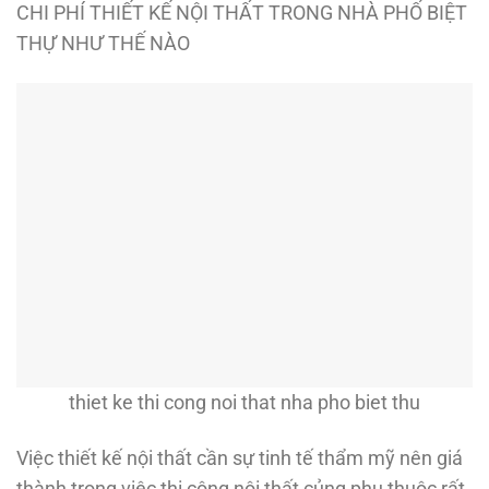
CHI PHÍ THIẾT KẾ NỘI THẤT TRONG NHÀ PHỐ BIỆT
THỰ NHƯ THẾ NÀO
thiet ke thi cong noi that nha pho biet thu
Việc thiết kế nội thất cần sự tinh tế thẩm mỹ nên giá
thành trong việc thi công nội thất củng phụ thuộc rất