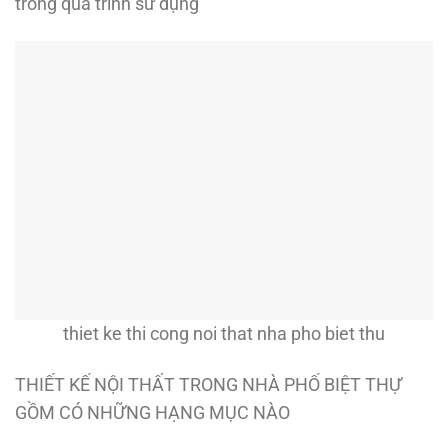
trong quá trình sử dụng
thiet ke thi cong noi that nha pho biet thu
THIẾT KẾ NỘI THẤT TRONG NHÀ PHỐ BIỆT THỰ
GỒM CÓ NHỮNG HẠNG MỤC NÀO