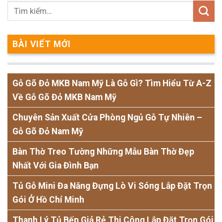
BÀI VIẾT MỚI
Gỗ Gõ Đỏ MKB Nam Mỹ Là Gỗ Gì? Tìm Hiểu Từ A-Z
Về Gỗ Gõ Đỏ MKB Nam Mỹ
Chuyên Sản Xuất Cửa Phòng Ngủ Gỗ Tự Nhiên –
Gỗ Gõ Đỏ Nam Mỹ
Bàn Thờ Treo Tường Những Mẫu Bàn Thờ Đẹp
Nhất Với Gia Đình Bạn
Tủ Gỗ Mini Đa Năng Đựng Lò Vi Sóng Lắp Đặt Trọn
Gói Ở Hồ Chí Minh
Thanh Lý Tủ Bếp Giả Rẻ Thi Công Lắp Đặt Trọn Gói