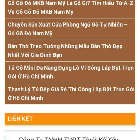
Gỗ Gõ Đỏ MKB Nam Mỹ Là Gỗ Gì? Tìm Hiểu Từ A-Z
Về Gỗ Gõ Đỏ MKB Nam Mỹ
Chuyên Sản Xuất Cửa Phòng Ngủ Gỗ Tự Nhiên –
Gỗ Gõ Đỏ Nam Mỹ
Bàn Thờ Treo Tường Những Mẫu Bàn Thờ Đẹp
Nhất Với Gia Đình Bạn
Tủ Gỗ Mini Đa Năng Đựng Lò Vi Sóng Lắp Đặt Trọn
Gói Ở Hồ Chí Minh
Thanh Lý Tủ Bếp Giả Rẻ Thi Công Lắp Đặt Trọn Gói
Ở Hồ Chí Minh
LIÊN KẾT
Công Ty TNHH TVĐT Thiết Kế Xây