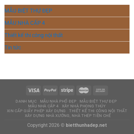
MẪU BIỆT THỰ ĐẸP
MẪU NHÀ CẤP 4
Thiết kế thi công nội thất
Tin tức
DANH MỤC
MẪU NHÀ PHỐ ĐẸP
MẪU BIỆT THỰ ĐẸP
MẪU NHÀ CẤP 4
XÂY NHÀ PHONG THỦY
XIN CẤP GIẤY PHÉP XÂY DỰNG
THIẾT KẾ THI CÔNG NỘI THẤT
XÂY DỰNG NHÀ XƯỞNG, NHÀ THÉP TIỀN CHẾ
Copyright 2026 ©
bietthunhadep.net