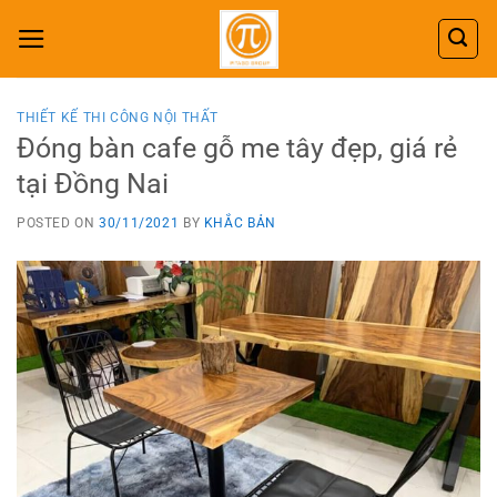
Skip
to
content
THIẾT KẾ THI CÔNG NỘI THẤT
Đóng bàn cafe gỗ me tây đẹp, giá rẻ
tại Đồng Nai
POSTED ON
30/11/2021
BY
KHẮC BẢN