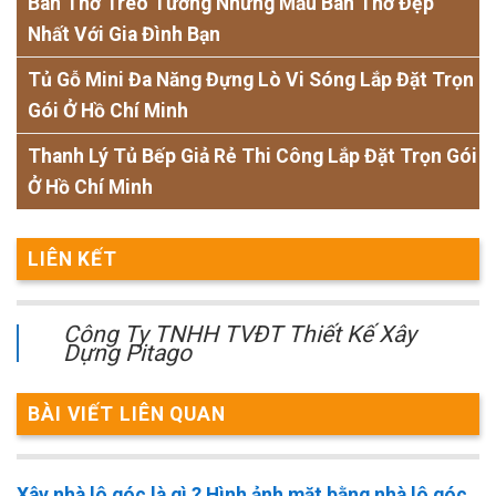
Bàn Thờ Treo Tường Những Mẫu Bàn Thờ Đẹp
Nhất Với Gia Đình Bạn
Tủ Gỗ Mini Đa Năng Đựng Lò Vi Sóng Lắp Đặt Trọn
Gói Ở Hồ Chí Minh
Thanh Lý Tủ Bếp Giả Rẻ Thi Công Lắp Đặt Trọn Gói
Ở Hồ Chí Minh
LIÊN KẾT
Công Ty TNHH TVĐT Thiết Kế Xây
Dựng Pitago
BÀI VIẾT LIÊN QUAN
Xây nhà lô góc là gì ? Hình ảnh mặt bằng nhà lô góc