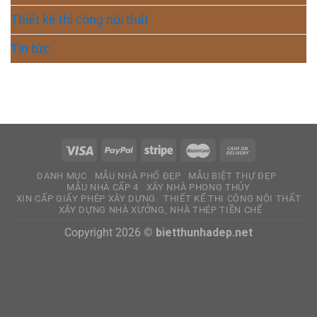
Thiết kế thi công nội thất
Tin tức
DANH MỤC
MẪU NHÀ PHỐ ĐẸP
MẪU BIỆT THỰ ĐẸP
MẪU NHÀ CẤP 4
XÂY NHÀ PHONG THỦY
XIN CẤP GIẤY PHÉP XÂY DỰNG
THIẾT KẾ THI CÔNG NỘI THẤT
XÂY DỰNG NHÀ XƯỞNG, NHÀ THÉP TIỀN CHẾ
Copyright 2026 ©
bietthunhadep.net