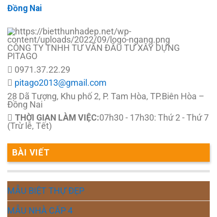
Đồng Nai
CÔNG TY TNHH TƯ VẤN ĐẦU TƯ XÂY DỰNG
PITAGO
0971.37.22.29
pitago2013@gmail.com
28 Dã Tượng, Khu phố 2, P. Tam Hòa, TP.Biên Hòa –
Đồng Nai
THỜI GIAN LÀM VIỆC:
07h30 - 17h30: Thứ 2 - Thứ 7
(Trừ lễ, Tết)
BÀI VIẾT
MẪU BIỆT THỰ ĐẸP
MẪU NHÀ CẤP 4