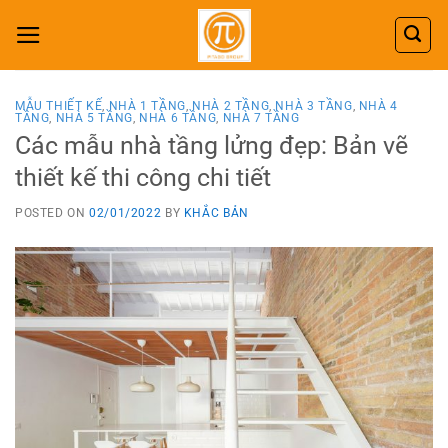
Skip
to
content
MẪU THIẾT KẾ
,
NHÀ 1 TẦNG
,
NHÀ 2 TẦNG
,
NHÀ 3 TẦNG
,
NHÀ 4
TẦNG
,
NHÀ 5 TẦNG
,
NHÀ 6 TẦNG
,
NHÀ 7 TẦNG
Các mẫu nhà tầng lửng đẹp: Bản vẽ
thiết kế thi công chi tiết
POSTED ON
02/01/2022
BY
KHẮC BẢN