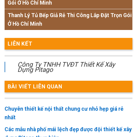
Gói Ở Hồ Chí Minh
Thanh Lý Tủ Bếp Giả Rẻ Thi Công Lắp Đặt Trọn Gói
Ở Hồ Chí Minh
LIÊN KẾT
Công Ty TNHH TVĐT Thiết Kế Xây
Dựng Pitago
BÀI VIẾT LIÊN QUAN
Chuyên thiết kế nội thất chung cư nhỏ hẹp giá rẻ
nhất
Các mẫu nhà phố mái lệch đẹp được đội thiết kế xây