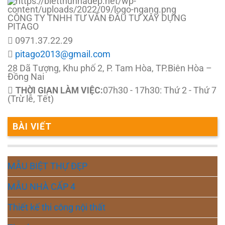
CÔNG TY TNHH TƯ VẤN ĐẦU TƯ XÂY DỰNG
PITAGO
0971.37.22.29
pitago2013@gmail.com
28 Dã Tượng, Khu phố 2, P. Tam Hòa, TP.Biên Hòa –
Đồng Nai
THỜI GIAN LÀM VIỆC:
07h30 - 17h30: Thứ 2 - Thứ 7
(Trừ lễ, Tết)
BÀI VIẾT
MẪU BIỆT THỰ ĐẸP
MẪU NHÀ CẤP 4
Thiết kế thi công nội thất