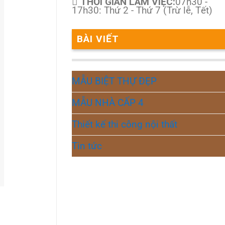
THỜI GIAN LÀM VIỆC:
07h30 -
17h30: Thứ 2 - Thứ 7 (Trừ lễ, Tết)
BÀI VIẾT
MẪU BIỆT THỰ ĐẸP
MẪU NHÀ CẤP 4
Thiết kế thi công nội thất
Tin tức