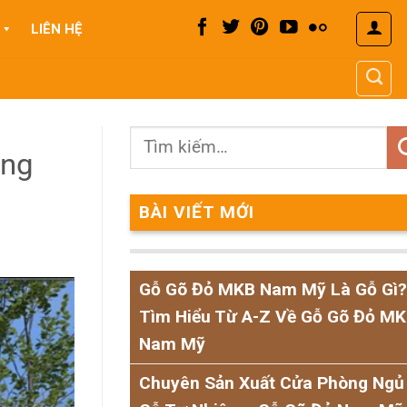
LIÊN HỆ
ồng
BÀI VIẾT MỚI
Gỗ Gõ Đỏ MKB Nam Mỹ Là Gỗ Gì?
Tìm Hiểu Từ A-Z Về Gỗ Gõ Đỏ M
Nam Mỹ
Chuyên Sản Xuất Cửa Phòng Ngủ