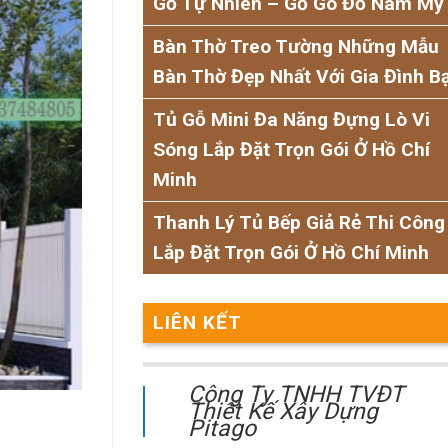
Gỗ Tự Nhiên – Gỗ Gõ Đỏ Nam Mỹ
Bàn Thờ Treo Tường Những Mẫu
Bàn Thờ Đẹp Nhất Với Gia Đình B
Tủ Gỗ Mini Đa Năng Đựng Lò Vi
Sóng Lắp Đặt Trọn Gói Ở Hồ Chí
Minh
Thanh Lý Tủ Bếp Giả Rẻ Thi Công
Lắp Đặt Trọn Gói Ở Hồ Chí Minh
LIÊN KẾT
Công Ty TNHH TVĐT
Thiết Kế Xây Dựng
Pitago