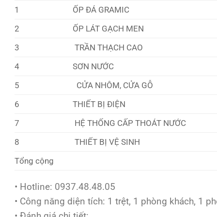
1
ỐP ĐÁ GRAMIC
2
ỐP LÁT GẠCH MEN
3
TRẦN THẠCH CAO
4
SƠN NƯỚC
5
CỬA NHÔM, CỬA GỖ
6
THIẾT BỊ ĐIỆN
7
HỆ THỐNG CẤP THOÁT NƯỚC
8
THIẾT BỊ VỆ SINH
Tổng cộng
• Hotline: 0937.48.48.05
• Công năng diện tích: 1 trệt, 1 phòng khách, 1 p
• Đánh giá chi tiết: