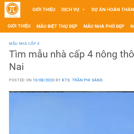
Skip
GIỚI THIỆU
DỊCH VỤ
DỰ ÁN HOÀN THÀ
to
content
GIỚI THIỆU
MẪU BIỆT THỰ ĐẸP
MẪU NHÀ PHỐ ĐẸP
N
MẪU NHÀ CẤP 4
Tìm mẫu nhà cấp 4 nông thô
Nai
POSTED ON
13/08/2020
BY
KTS. TRẦN PHI SÁNG