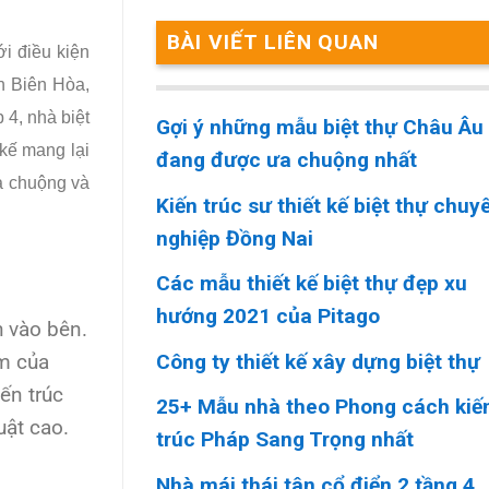
BÀI VIẾT LIÊN QUAN
i điều kiện
nh Biên Hòa,
 4, nhà biệt
Gợi ý những mẫu biệt thự Châu Âu
kế mang lại
đang được ưa chuộng nhất
a chuộng và
Kiến trúc sư thiết kế biệt thự chuy
nghiệp Đồng Nai
Các mẫu thiết kế biệt thự đẹp xu
hướng 2021 của Pitago
h vào bên.
Công ty thiết kế xây dựng biệt thự
ểm của
ến trúc
25+ Mẫu nhà theo Phong cách kiế
uật cao.
trúc Pháp Sang Trọng nhất
Nhà mái thái tân cổ điển 2 tầng 4