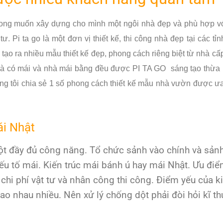
 mong muốn xây dựng cho mình một ngôi nhà đẹp và phù hợp vớ
. Pi ta go là một đơn vị thiết kế, thi công nhà đẹp tại các tỉ
ạo ra nhiều mẫu thiết kế đẹp, phong cách riêng biệt từ nhà cấp
 nhà có mái và nhà mái bằng đều được PI TA GO sáng tạo thừa 
g tôi chia sẻ 1 số phong cách thiết kế mẫu nhà vườn được ư
ái Nhật
ột đầy đủ công năng. Tổ chức sảnh vào chính và sản
yếu tố mái. Kiến trúc mái bánh ú hay mái Nhật. Ưu đi
chi phí vật tư và nhân công thi công. Điểm yếu của ki
o nhau nhiều. Nên xử lý chống dột phải đòi hỏi kĩ th