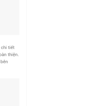
chi tiết
oàn thiện.
 bên