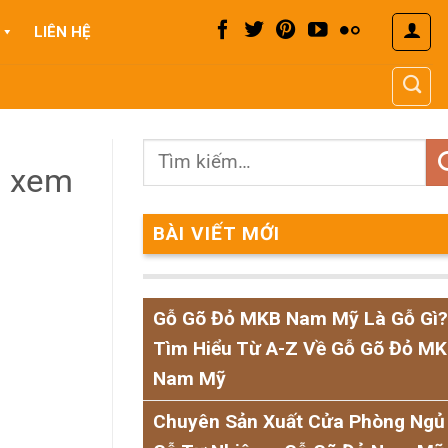
LIÊN HỆ
g xem
BÀI VIẾT MỚI
Gỗ Gõ Đỏ MKB Nam Mỹ Là Gỗ Gì?
Tìm Hiểu Từ A-Z Về Gỗ Gõ Đỏ M
Nam Mỹ
Chuyên Sản Xuất Cửa Phòng Ngủ