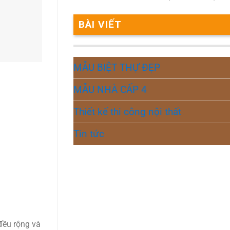
BÀI VIẾT
MẪU BIỆT THỰ ĐẸP
MẪU NHÀ CẤP 4
Thiết kế thi công nội thất
Tin tức
đều rộng và