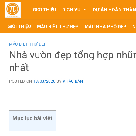
Skip
GIỚI THIỆU
DỊCH VỤ
DỰ ÁN HOÀN THÀ
to
content
GIỚI THIỆU
MẪU BIỆT THỰ ĐẸP
MẪU NHÀ PHỐ ĐẸP
N
MẪU BIỆT THỰ ĐẸP
Nhà vườn đẹp tổng hợp nhữ
nhất
POSTED ON
18/03/2020
BY
KHẮC BẢN
Mục lục bài viết