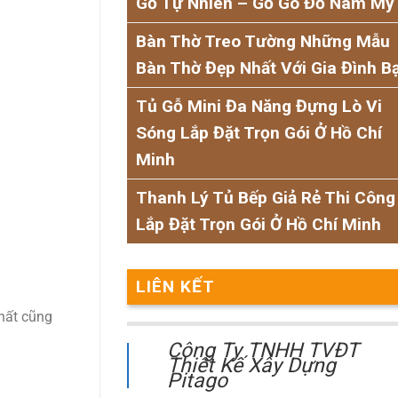
Gỗ Tự Nhiên – Gỗ Gõ Đỏ Nam Mỹ
Bàn Thờ Treo Tường Những Mẫu
Bàn Thờ Đẹp Nhất Với Gia Đình B
Tủ Gỗ Mini Đa Năng Đựng Lò Vi
Sóng Lắp Đặt Trọn Gói Ở Hồ Chí
Minh
Thanh Lý Tủ Bếp Giả Rẻ Thi Công
Lắp Đặt Trọn Gói Ở Hồ Chí Minh
LIÊN KẾT
nhất cũng
Công Ty TNHH TVĐT
Thiết Kế Xây Dựng
Pitago