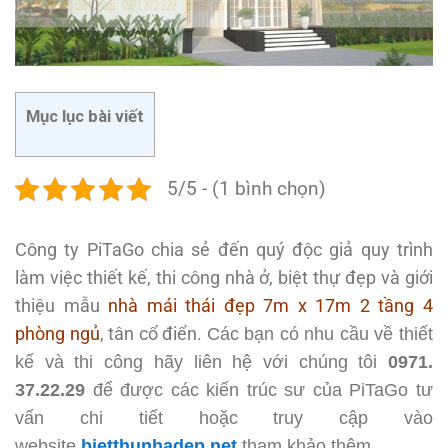
Mục lục bài viết
5/5 - (1 bình chọn)
Công ty PiTaGo chia sẻ đến quý độc giả quy trình
làm việc thiết kế, thi công nhà ở, biệt thự đẹp và giới
thiệu mẫu
nhà mái thái đẹp 7m x 17m 2 tầng 4
phòng ngủ
, tân cổ điển.
Các bạn có nhu cầu về thiết
kế và thi công hãy liên hệ với chúng tôi
0971.
37.22.29
để được các kiến trúc sư của PiTaGo tư
vấn chi tiết hoặc truy cập vào
website
bietthunhadep.net
tham khảo thêm.