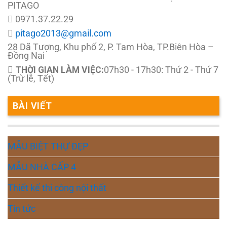
PITAGO
0971.37.22.29
pitago2013@gmail.com
28 Dã Tượng, Khu phố 2, P. Tam Hòa, TP.Biên Hòa –
Đồng Nai
THỜI GIAN LÀM VIỆC:
07h30 - 17h30: Thứ 2 - Thứ 7
(Trừ lễ, Tết)
BÀI VIẾT
MẪU BIỆT THỰ ĐẸP
MẪU NHÀ CẤP 4
Thiết kế thi công nội thất
Tin tức