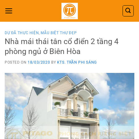
Skip
to
content
DỰ ĐÃ THỰC HIỆN
,
MẪU BIỆT THỰ ĐẸP
Nhà mái thái tân cổ điển 2 tầng 4
phòng ngủ ở Biên Hòa
POSTED ON
18/03/2020
BY
KTS. TRẦN PHI SÁNG