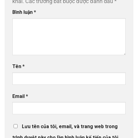
khai.
Các trường bắt buộc được đánh dấu
*
Bình luận
*
Tên
*
Email
*
Lưu tên của tôi, email, và trang web trong
trình duyệt này cho lần bình luận kế tiếp của tôi.