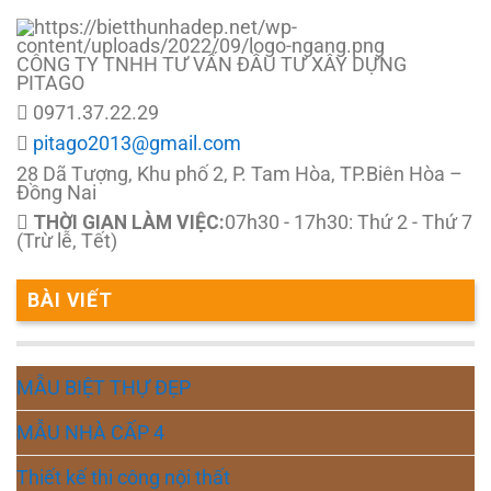
CÔNG TY TNHH TƯ VẤN ĐẦU TƯ XÂY DỰNG
PITAGO
0971.37.22.29
pitago2013@gmail.com
28 Dã Tượng, Khu phố 2, P. Tam Hòa, TP.Biên Hòa –
Đồng Nai
THỜI GIAN LÀM VIỆC:
07h30 - 17h30: Thứ 2 - Thứ 7
(Trừ lễ, Tết)
BÀI VIẾT
MẪU BIỆT THỰ ĐẸP
MẪU NHÀ CẤP 4
Thiết kế thi công nội thất