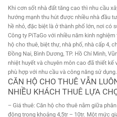
Khi cơn sốt nhà đất tăng cao thì nhu cầu x
hướng mạnh thu hút được nhiều nhà đầu tư 
hề nhỏ, đặc biệt là ở thành phố lớn, nơi có
Công ty PiTaGo với nhiều năm kinh nghiệm t
hộ cho thuê, biệt thự, nhà phố, nhà cấp 4, 
Đồng Nai, Bình Dương, TP. Hồ Chí Minh, Vũ
nhiệt huyết và chuyên môn cao đã thiết kế 
phù hợp với nhu cầu và công năng sử dụng.
CĂN HỘ CHO THUÊ VẪN LUÔ
NHIỀU KHÁCH THUÊ LỰA CHỌ
– Giá thuê: Căn hộ cho thuê nằm giữa phân
động trong khoảng 4,5tr – 10tr. Một mức g