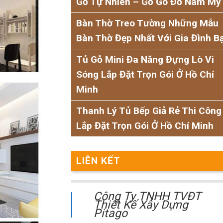
Gỗ Tự Nhiên – Gỗ Gõ Đỏ Nam Mỹ
Bàn Thờ Treo Tường Những Mẫu
Bàn Thờ Đẹp Nhất Với Gia Đình B
Tủ Gỗ Mini Đa Năng Đựng Lò Vi
Sóng Lắp Đặt Trọn Gói Ở Hồ Chí
Minh
Thanh Lý Tủ Bếp Giả Rẻ Thi Công
Lắp Đặt Trọn Gói Ở Hồ Chí Minh
LIÊN KẾT
Công Ty TNHH TVĐT
Thiết Kế Xây Dựng
Pitago