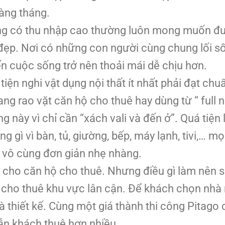
hàng tháng.
ng có thu nhập cao thường luôn mong muốn đ
 đẹp. Nơi có những con người cùng chung lối s
ến cuộc sống trở nên thoải mái dễ chịu hơn.
iện nghi vật dụng nội thất ít nhất phải đạt chu
ng rao vặt căn hộ cho thuê hay dùng từ “ full nộ
 này vì chỉ cần “xách vali và đến ở”. Quá tiện l
gì vì bàn, tủ, giường, bếp, máy lạnh, tivi,… mọ
g vô cùng đơn giản nhẹ nhàng.
hất cho căn hộ cho thuê. Nhưng điều gì làm nên 
 cho thuê khu vực lân cận. Để khách chọn nhà
 thiết kế. Cùng một giá thành thi công Pitago
ẫn khách thuê hơn nhiều.