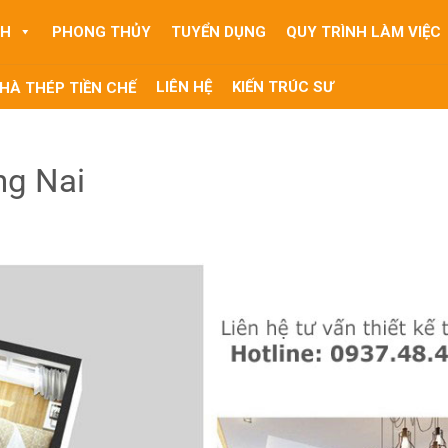
NH
PHONG THỦY
TUYỂN DỤNG
QUY TRÌNH LÀM VIỆC
LIÊN HỆ
KIẾN TRÚC SƯ
HÀ THÉP TIỀN CHẾ
ng Nai