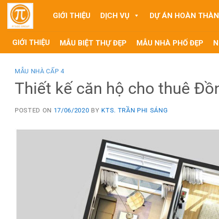
Skip
GIỚI THIỆU
DỊCH VỤ
DỰ ÁN HOÀN THÀ
to
content
GIỚI THIỆU
MẪU BIỆT THỰ ĐẸP
MẪU NHÀ PHỐ ĐẸP
N
MẪU NHÀ CẤP 4
Thiết kế căn hộ cho thuê Đồ
POSTED ON
17/06/2020
BY
KTS. TRẦN PHI SÁNG