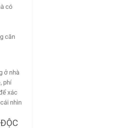
hà có
ng căn
g ở nhà
, phí
 để xác
cái nhìn
 ĐỘC