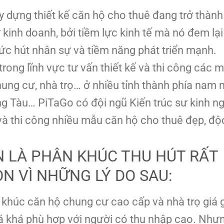
ây dựng thiết kế căn hộ cho thuê đang trở thàn
kinh doanh, bởi tiềm lực kinh tế mà nó đem lạ
 sức hút nhân sự và tiềm năng phát triển mạnh.
rong lĩnh vực tư vấn thiết kế và thi công các 
chung cư, nhà trọ… ở nhiều tỉnh thành phía nam 
ng Tàu… PiTaGo có đội ngũ Kiến trúc sư kinh n
và thi công nhiều mẫu căn hộ cho thuê đẹp, độ
N LÀ PHÂN KHÚC THU HÚT RẤT
N VÌ NHỮNG LÝ DO SAU:
 khúc căn hộ chung cư cao cấp và nhà trọ giá 
iá khá phù hợp với người có thu nhập cao. Như