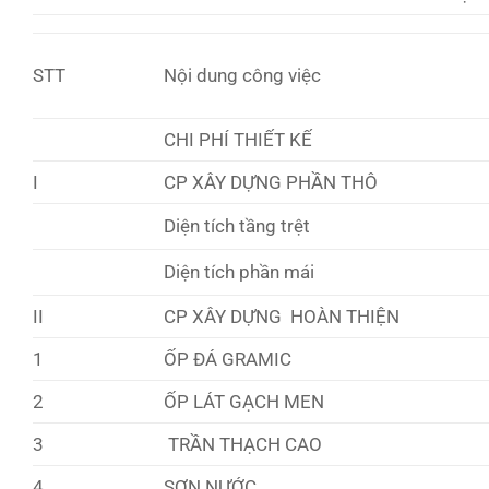
STT
Nội dung công việc
CHI PHÍ THIẾT KẾ
I
CP XÂY DỰNG PHẦN THÔ
Diện tích tầng trệt
Diện tích phần mái
II
CP XÂY DỰNG HOÀN THIỆN
1
ỐP ĐÁ GRAMIC
2
ỐP LÁT GẠCH MEN
3
TRẦN THẠCH CAO
4
SƠN NƯỚC