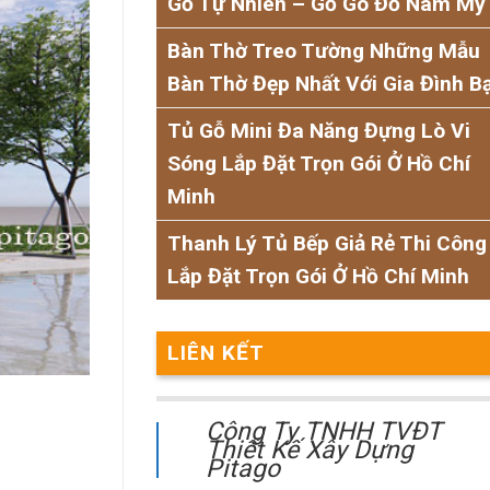
Gỗ Tự Nhiên – Gỗ Gõ Đỏ Nam Mỹ
Bàn Thờ Treo Tường Những Mẫu
Bàn Thờ Đẹp Nhất Với Gia Đình B
Tủ Gỗ Mini Đa Năng Đựng Lò Vi
Sóng Lắp Đặt Trọn Gói Ở Hồ Chí
Minh
Thanh Lý Tủ Bếp Giả Rẻ Thi Công
Lắp Đặt Trọn Gói Ở Hồ Chí Minh
LIÊN KẾT
Công Ty TNHH TVĐT
Thiết Kế Xây Dựng
Pitago