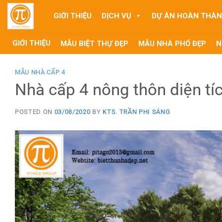
Skip
GIỚI THIỆU
DỊCH VỤ
DỰ ÁN HOÀN THÀ
to
content
GIỚI THIỆU
MẪU BIỆT THỰ ĐẸP
MẪU NHÀ PHỐ ĐẸP
N
MẪU NHÀ CẤP 4
Nhà cấp 4 nông thôn diện t
POSTED ON
03/08/2020
BY
KTS. TRẦN PHI SÁNG