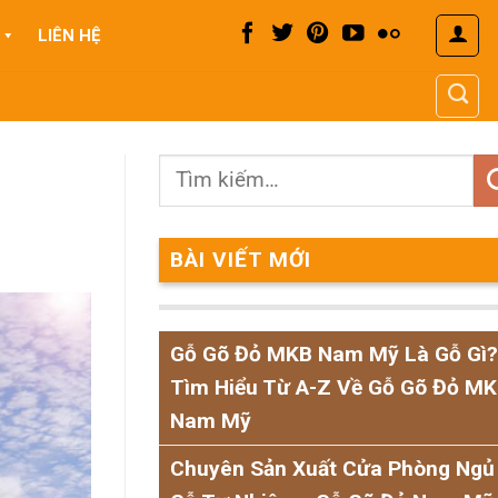
LIÊN HỆ
BÀI VIẾT MỚI
Gỗ Gõ Đỏ MKB Nam Mỹ Là Gỗ Gì?
Tìm Hiểu Từ A-Z Về Gỗ Gõ Đỏ M
Nam Mỹ
Chuyên Sản Xuất Cửa Phòng Ngủ