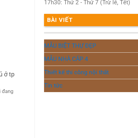
17h30: Thứ 2 - Thứ 7 (Trừ lễ, Tết)
BÀI VIẾT
MẪU BIỆT THỰ ĐẸP
MẪU NHÀ CẤP 4
Thiết kế thi công nội thất
 ở tp
Tin tức
i đang