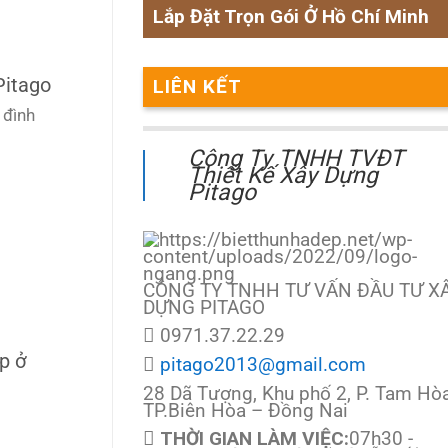
Lắp Đặt Trọn Gói Ở Hồ Chí Minh
Pitago
LIÊN KẾT
 đình
Công Ty TNHH TVĐT
Thiết Kế Xây Dựng
Pitago
CÔNG TY TNHH TƯ VẤN ĐẦU TƯ X
DỰNG PITAGO
0971.37.22.29
p ở
pitago2013@gmail.com
28 Dã Tượng, Khu phố 2, P. Tam Hòa
TP.Biên Hòa – Đồng Nai
THỜI GIAN LÀM VIỆC:
07h30 -