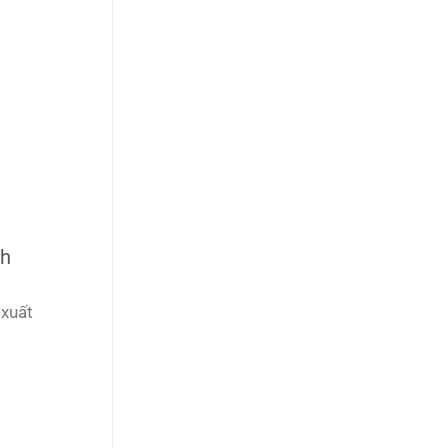
nh
 xuất