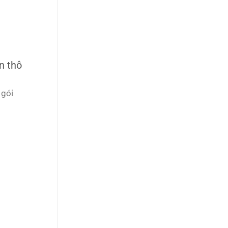
n thô
 gói