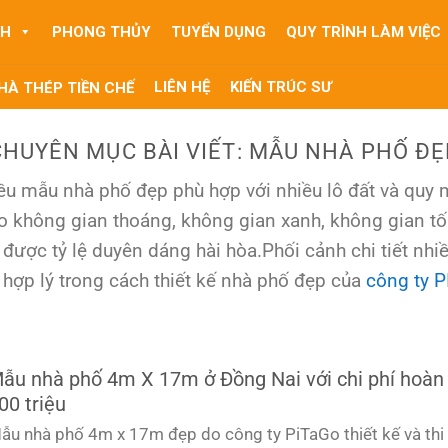
NH
PHONG THỦY
TUYỂN DỤNG
QUY TRÌNH LÀM VIỆC
LIÊN HỆ
KIẾN TRÚC SƯ
HÀ THÉP TIỀN CHẾ
CHUYÊN MỤC BÀI VIẾT:
MẪU NHÀ PHỐ ĐẸ
iều mẫu nhà phố đẹp phù hợp với nhiều lô đất và qu
o không gian thoáng, không gian xanh, không gian tối 
o được tỷ lệ duyên dáng hài hòa.Phối cảnh chi tiết nh
 hợp lý trong cách thiết kế nhà phố đẹp của
công ty 
ẫu nhà phố 4m X 17m ở Đồng Nai với chi phí hoàn 
00 triệu
ẫu nhà phố 4m x 17m đẹp do công ty PiTaGo thiết kế và thi