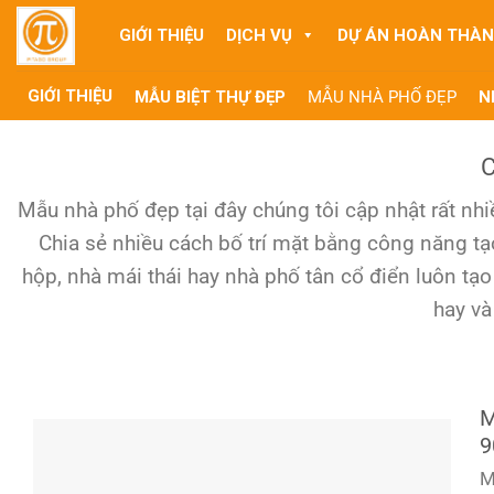
Skip
GIỚI THIỆU
DỊCH VỤ
DỰ ÁN HOÀN THÀ
to
content
GIỚI THIỆU
MẪU BIỆT THỰ ĐẸP
MẪU NHÀ PHỐ ĐẸP
N
Mẫu nhà phố đẹp tại đây chúng tôi cập nhật rất nh
Chia sẻ nhiều cách bố trí mặt bằng công năng tạ
hộp, nhà mái thái hay nhà phố tân cổ điển luôn tạ
hay và
M
9
M