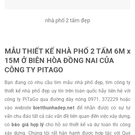
nhà phố 2 tấm đẹp
MẪU THIẾT KẾ NHÀ PHỐ 2 TẤM 6M x
15M Ở BIÊN HÒA ĐỒNG NAI CỦA
CÔNG TY PITAGO
Bạn đang có nhu cầu tìm mẫu nhà phố đẹp, tìm công ty
thiết kế nhà phố đẹp uy tín trên toàn quốc hãy liên hệ với
công ty PiTaGo qua đường dây nóng 0971. 372229 hoặc
vào webiste
bietthunhadep.net
để nhận được có sự tư
vấn chu đáo tất cả các vấn đề liên quan đến việc xây dựng,
có
báo giá hợp lý
cho hồ sơ thiết kế và dự toán thi công
xây dựng. Chúng tôi rất hân hạnh được hợp tác với Quý