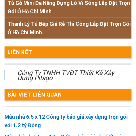
Tủ Gỗ Mini Đa Năng Đựng Lò Vi Sóng Lắp Đặt Trọn
Gói Ở Hồ Chí Minh
Thanh Lý Tủ Bếp Giả Rẻ Thi Công Lắp Đặt Trọn Gói
Ở Hồ Chí Minh
LIÊN KẾT
Công Ty TNHH TVĐT Thiết Kế Xây
Dựng Pitago
BÀI VIẾT LIÊN QUAN
Mẫu nhà 6.5 x 12 Công ty báo giá xây dựng trọn gói
với 1.2 tỷ Đồng