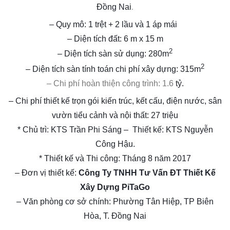
.
Đồng Nai
– Quy mô:
1 trệt +
2
lầu và 1 áp mái
– Diện tích đất:
6 m x 15 m
2
– Diện tích sàn sử dụng: 280m
2
– Diện tích sàn tính toán chi phí xây dựng: 315m
– Chi phí hoàn thiện công trình: 1.6
tỷ.
– Chi phí thiết kế trọn gói kiến trúc, kết cấu, điện nước, sân
vườn tiểu cảnh và nội thất: 27 triệu
* Chủ trì: KTS
Trần Phi Sáng – Thiết kế: KTS Nguyễn
Công Hậu
.
* Thiết kế và Thi công: Tháng 8 năm 2017
– Đơn vị thiết kế
:
Công Ty TNHH Tư Vấn ĐT Thiết Kế
Xây Dựng PiTaGo
– Văn phòng cơ sở chính: Phường Tân Hiệp, TP Biên
Hòa, T. Đồng Nai