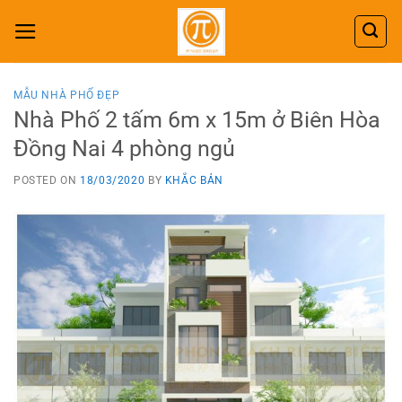
Skip
to
content
MẪU NHÀ PHỐ ĐẸP
Nhà Phố 2 tấm 6m x 15m ở Biên Hòa
Đồng Nai 4 phòng ngủ
POSTED ON
18/03/2020
BY
KHẮC BẢN