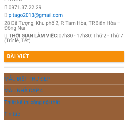
0971.37.22.29
pitago2013@gmail.com
28 Dã Tượng, Khu phố 2, P. Tam Hòa, TP.Biên Hòa –
Đồng Nai
THỜI GIAN LÀM VIỆC:
07h30 - 17h30: Thứ 2 - Thứ 7
(Trừ lễ, Tết)
BÀI VIẾT
MẪU BIỆT THỰ ĐẸP
MẪU NHÀ CẤP 4
Thiết kế thi công nội thất
Tin tức