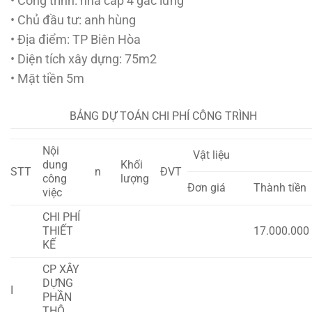
• Công trình: nhà cấp 4 gác lửng
• Chủ đầu tư: anh hùng
• Địa điểm: TP Biên Hòa
• Diện tích xây dựng: 75m2
• Mặt tiền 5m
BẢNG DỰ TOÁN CHI PHÍ CÔNG TRÌNH
Nội
Vật liệu
dung
Khối
STT
n
ĐVT
công
lượng
Đơn giá
Thành tiền
việc
CHI PHÍ
THIẾT
17.000.000
KẾ
CP XÂY
DỰNG
I
PHẦN
THÔ