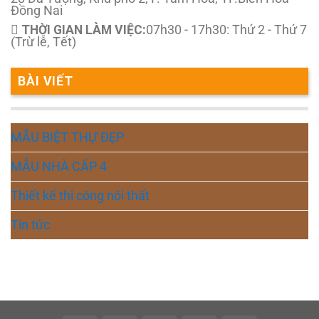
Đồng Nai
THỜI GIAN LÀM VIỆC:
07h30 - 17h30: Thứ 2 - Thứ 7
(Trừ lễ, Tết)
BÀI VIẾT
MẪU BIỆT THỰ ĐẸP
MẪU NHÀ CẤP 4
Thiết kế thi công nội thất
Tin tức