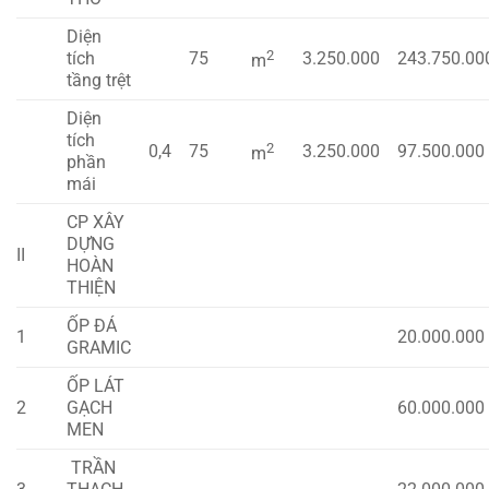
Diện
2
tích
75
3.250.000
243.750.00
m
tầng trệt
Diện
tích
2
0,4
75
3.250.000
97.500.000
m
phần
mái
CP XÂY
DỰNG
II
HOÀN
THIỆN
ỐP ĐÁ
1
20.000.000
GRAMIC
ỐP LÁT
2
GẠCH
60.000.000
MEN
TRẦN