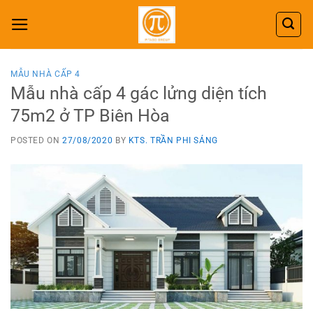
Skip
to
content
MẪU NHÀ CẤP 4
Mẫu nhà cấp 4 gác lửng diện tích
75m2 ở TP Biên Hòa
POSTED ON
27/08/2020
BY
KTS. TRẦN PHI SÁNG