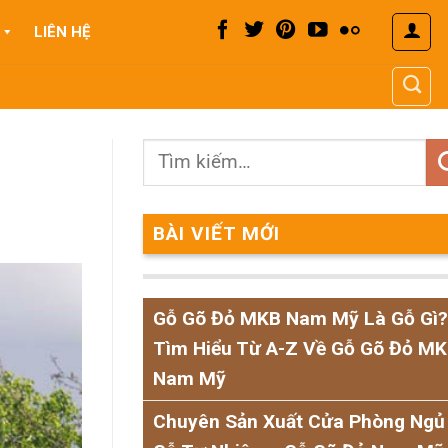
LIÊN HỆ
BÀI VIẾT MỚI
Gỗ Gõ Đỏ MKB Nam Mỹ Là Gỗ Gì?
Tìm Hiểu Từ A-Z Về Gỗ Gõ Đỏ M
Nam Mỹ
Chuyên Sản Xuất Cửa Phòng Ngủ