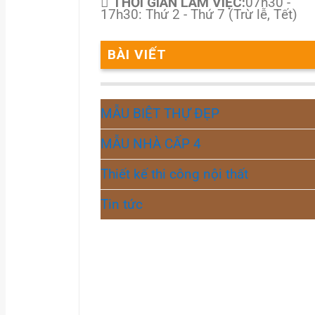
THỜI GIAN LÀM VIỆC:
07h30 -
17h30: Thứ 2 - Thứ 7 (Trừ lễ, Tết)
BÀI VIẾT
MẪU BIỆT THỰ ĐẸP
MẪU NHÀ CẤP 4
Thiết kế thi công nội thất
Tin tức