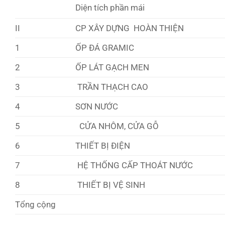
Diện tích phần mái
II
CP XÂY DỰNG HOÀN THIỆN
1
ỐP ĐÁ GRAMIC
2
ỐP LÁT GẠCH MEN
3
TRẦN THẠCH CAO
4
SƠN NƯỚC
5
CỬA NHÔM, CỬA GỖ
6
THIẾT BỊ ĐIỆN
7
HỆ THỐNG CẤP THOÁT NƯỚC
8
THIẾT BỊ VỆ SINH
Tổng cộng