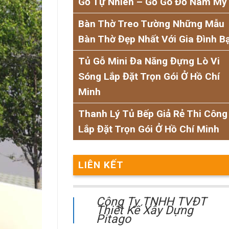
Gỗ Tự Nhiên – Gỗ Gõ Đỏ Nam Mỹ
Bàn Thờ Treo Tường Những Mẫu
Bàn Thờ Đẹp Nhất Với Gia Đình B
Tủ Gỗ Mini Đa Năng Đựng Lò Vi
Sóng Lắp Đặt Trọn Gói Ở Hồ Chí
Minh
Thanh Lý Tủ Bếp Giả Rẻ Thi Công
Lắp Đặt Trọn Gói Ở Hồ Chí Minh
LIÊN KẾT
Công Ty TNHH TVĐT
Thiết Kế Xây Dựng
Pitago