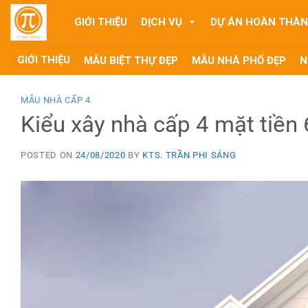
Skip
GIỚI THIỆU
DỊCH VỤ
DỰ ÁN HOÀN THÀ
to
content
GIỚI THIỆU
MẪU BIỆT THỰ ĐẸP
MẪU NHÀ PHỐ ĐẸP
N
MẪU NHÀ CẤP 4
Kiểu xây nhà cấp 4 mặt tiền
POSTED ON
24/08/2020
BY
KTS. TRẦN PHI SÁNG