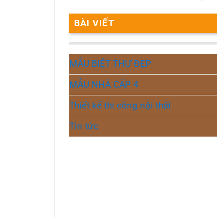
BÀI VIẾT
MẪU BIỆT THỰ ĐẸP
MẪU NHÀ CẤP 4
Thiết kế thi công nội thất
Tin tức