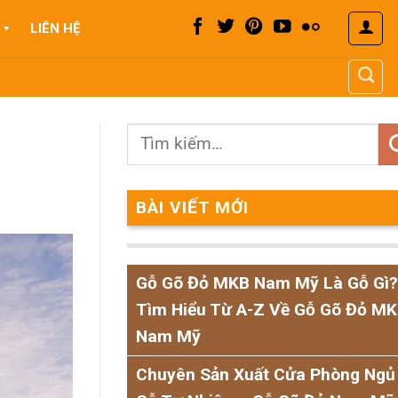
LIÊN HỆ
BÀI VIẾT MỚI
Gỗ Gõ Đỏ MKB Nam Mỹ Là Gỗ Gì?
Tìm Hiểu Từ A-Z Về Gỗ Gõ Đỏ M
Nam Mỹ
Chuyên Sản Xuất Cửa Phòng Ngủ