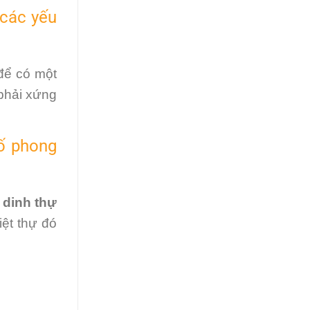
 các yếu
để có một
phải xứng
tố phong
ự dinh thự
iệt thự đó