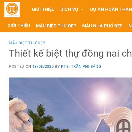
Skip
GIỚI THIỆU
DỊCH VỤ
DỰ ÁN HOÀN THÀ
to
content
GIỚI THIỆU
MẪU BIỆT THỰ ĐẸP
MẪU NHÀ PHỐ ĐẸP
N
MẪU BIỆT THỰ ĐẸP
Thiết kế biệt thự đồng nai ch
POSTED ON
18/03/2020
BY
KTS. TRẦN PHI SÁNG