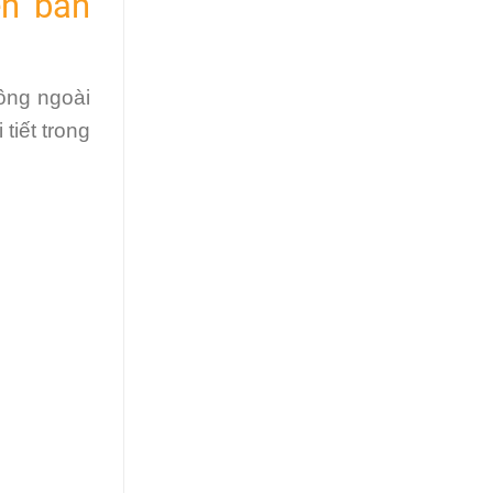
ện bàn
công ngoài
tiết trong