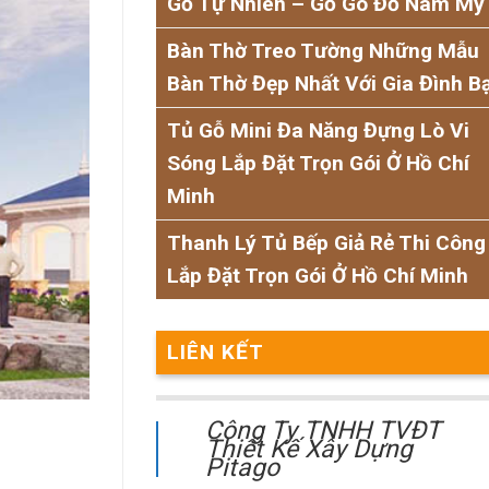
Gỗ Tự Nhiên – Gỗ Gõ Đỏ Nam Mỹ
Bàn Thờ Treo Tường Những Mẫu
Bàn Thờ Đẹp Nhất Với Gia Đình B
Tủ Gỗ Mini Đa Năng Đựng Lò Vi
Sóng Lắp Đặt Trọn Gói Ở Hồ Chí
Minh
Thanh Lý Tủ Bếp Giả Rẻ Thi Công
Lắp Đặt Trọn Gói Ở Hồ Chí Minh
LIÊN KẾT
Công Ty TNHH TVĐT
Thiết Kế Xây Dựng
Pitago