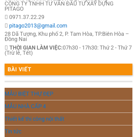
CÔNG TY TNHH TƯ VẤN ĐẦU TƯ XÂY DỰNG
PITAGO
0971.37.22.29
pitago2013@gmail.com
28 Dã Tượng, Khu phố 2, P. Tam Hòa, TP.Biên Hòa –
Đồng Nai
THỜI GIAN LÀM VIỆC:
07h30 - 17h30: Thứ 2 - Thứ 7
(Trừ lễ, Tết)
BÀI VIẾT
MẪU BIỆT THỰ ĐẸP
MẪU NHÀ CẤP 4
Thiết kế thi công nội thất
Tin tức