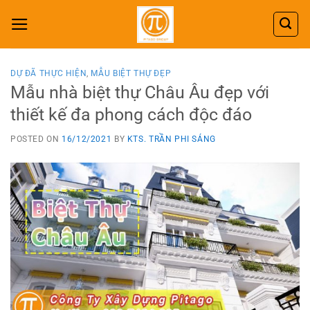
Skip
to
content
DỰ ĐÃ THỰC HIỆN
,
MẪU BIỆT THỰ ĐẸP
Mẫu nhà biệt thự Châu Âu đẹp với
thiết kế đa phong cách độc đáo
POSTED ON
16/12/2021
BY
KTS. TRẦN PHI SÁNG