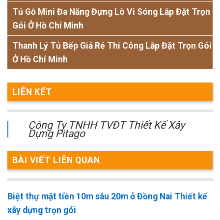
Tủ Gỗ Mini Đa Năng Đựng Lò Vi Sóng Lắp Đặt Trọn
Gói Ở Hồ Chí Minh
Thanh Lý Tủ Bếp Giả Rẻ Thi Công Lắp Đặt Trọn Gói
Ở Hồ Chí Minh
LIÊN KẾT
Công Ty TNHH TVĐT Thiết Kế Xây
Dựng Pitago
BÀI VIẾT LIÊN QUAN
Biệt thự mặt tiền 10m sâu 20m ở Đồng Nai Thiết kế
xây dựng trọn gói