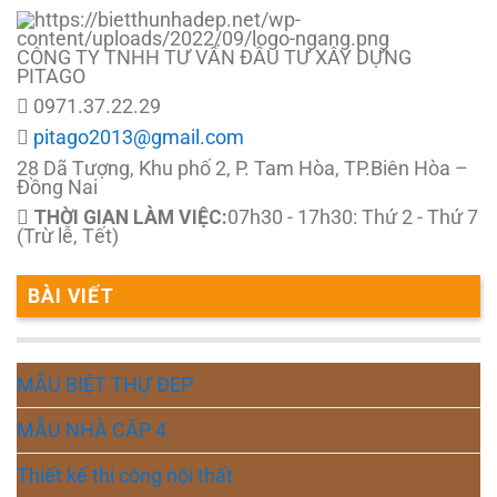
CÔNG TY TNHH TƯ VẤN ĐẦU TƯ XÂY DỰNG
PITAGO
0971.37.22.29
pitago2013@gmail.com
28 Dã Tượng, Khu phố 2, P. Tam Hòa, TP.Biên Hòa –
Đồng Nai
THỜI GIAN LÀM VIỆC:
07h30 - 17h30: Thứ 2 - Thứ 7
(Trừ lễ, Tết)
BÀI VIẾT
MẪU BIỆT THỰ ĐẸP
MẪU NHÀ CẤP 4
Thiết kế thi công nội thất