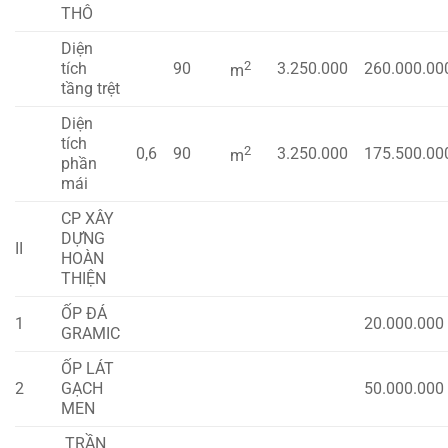
THÔ
Diện
2
tích
90
3.250.000
260.000.00
m
tầng trệt
Diện
tích
2
0,6
90
3.250.000
175.500.00
m
phần
mái
CP XÂY
DỰNG
II
HOÀN
THIỆN
ỐP ĐÁ
1
20.000.000
GRAMIC
ỐP LÁT
2
GẠCH
50.000.000
MEN
TRẦN