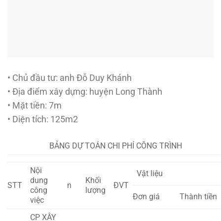
• Chủ đầu tư: anh Đỗ Duy Khánh
• Địa điểm xây dựng: huyện Long Thành
• Mặt tiền: 7m
• Diện tích: 125m2
BẢNG DỰ TOÁN CHI PHÍ CÔNG TRÌNH
Nội
Vật liệu
dung
Khối
STT
n
ĐVT
công
lượng
Đơn giá
Thành tiền
việc
CP XÂY