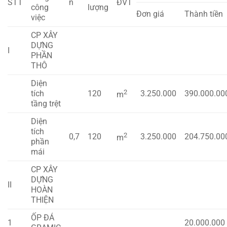
STT
n
ĐVT
công
lượng
Đơn giá
Thành tiền
việc
CP XÂY
DỰNG
I
PHẦN
THÔ
Diện
2
tích
120
3.250.000
390.000.00
m
tầng trệt
Diện
tích
2
0,7
120
3.250.000
204.750.00
m
phần
mái
CP XÂY
DỰNG
II
HOÀN
THIỆN
ỐP ĐÁ
1
20.000.000