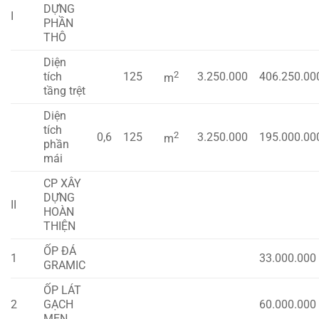
DỰNG
I
PHẦN
THÔ
Diện
2
tích
125
3.250.000
406.250.00
m
tầng trệt
Diện
tích
2
0,6
125
3.250.000
195.000.00
m
phần
mái
CP XÂY
DỰNG
II
HOÀN
THIỆN
ỐP ĐÁ
1
33.000.000
GRAMIC
ỐP LÁT
2
GẠCH
60.000.000
MEN