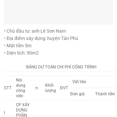
• Chủ đầu tư: anh Lê Sơn Nam
• Địa điểm xây dựng: huyện Tân Phú
• Mặt tiền 5m
• Diện tích: 90m2
BẢNG DỰ TOÁN CHI PHÍ CÔNG TRÌNH
Nội
Vật liệu
dung
Khối
STT
n
ĐVT
công
lượng
Đơn giá
Thành tiền
việc
CP XÂY
DỰNG
I
PHẦN