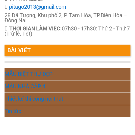
pitago2013@gmail.com
28 Dã Tượng, Khu phố 2, P. Tam Hòa, TP.Biên Hòa –
Đồng Nai
THỜI GIAN LÀM VIỆC:
07h30 - 17h30: Thứ 2 - Thứ 7
(Trừ lễ, Tết)
BÀI VIẾT
MẪU BIỆT THỰ ĐẸP
MẪU NHÀ CẤP 4
Thiết kế thi công nội thất
Tin tức