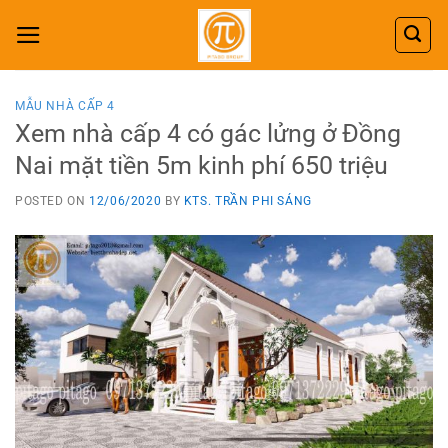
Skip
to
content
MẪU NHÀ CẤP 4
Xem nhà cấp 4 có gác lửng ở Đồng
Nai mặt tiền 5m kinh phí 650 triệu
POSTED ON
12/06/2020
BY
KTS. TRẦN PHI SÁNG