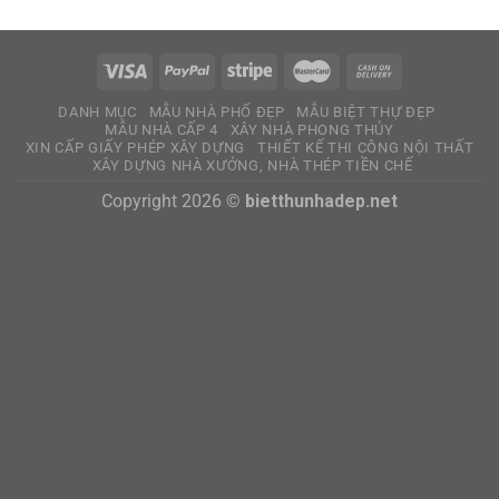
DANH MỤC
MẪU NHÀ PHỐ ĐẸP
MẪU BIỆT THỰ ĐẸP
MẪU NHÀ CẤP 4
XÂY NHÀ PHONG THỦY
XIN CẤP GIẤY PHÉP XÂY DỰNG
THIẾT KẾ THI CÔNG NỘI THẤT
XÂY DỰNG NHÀ XƯỞNG, NHÀ THÉP TIỀN CHẾ
Copyright 2026 ©
bietthunhadep.net