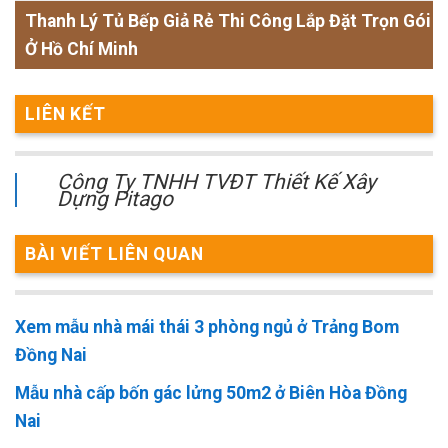
Thanh Lý Tủ Bếp Giả Rẻ Thi Công Lắp Đặt Trọn Gói
Ở Hồ Chí Minh
LIÊN KẾT
Công Ty TNHH TVĐT Thiết Kế Xây
Dựng Pitago
BÀI VIẾT LIÊN QUAN
Xem mẫu nhà mái thái 3 phòng ngủ ở Trảng Bom
Đồng Nai
Mẫu nhà cấp bốn gác lửng 50m2 ở Biên Hòa Đồng
Nai