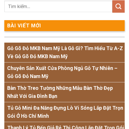
BÀI VIẾT MỚI
Gỗ Gõ Đỏ MKB Nam Mỹ Là Gỗ Gì? Tìm Hiểu Từ A-Z
Về Gỗ Gõ Đỏ MKB Nam Mỹ
Chuyên Sản Xuất Cửa Phòng Ngủ Gỗ Tự Nhiên –
Gỗ Gõ Đỏ Nam Mỹ
Bàn Thờ Treo Tường Những Mẫu Bàn Thờ Đẹp
Nhất Với Gia Đình Bạn
Tủ Gỗ Mini Đa Năng Đựng Lò Vi Sóng Lắp Đặt Trọn
Gói Ở Hồ Chí Minh
Thanh Lý Tủ Bếp Giả Rẻ Thi Công Lắp Đặt Trọn Gói