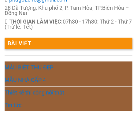
28 Dã Tượng, Khu phố 2, P. Tam Hòa, TP.Biên Hòa –
Đồng Nai
THỜI GIAN LÀM VIỆC:
07h30 - 17h30: Thứ 2 - Thứ 7
(Trừ lễ, Tết)
BÀI VIẾT
MẪU BIỆT THỰ ĐẸP
MẪU NHÀ CẤP 4
Thiết kế thi công nội thất
Tin tức