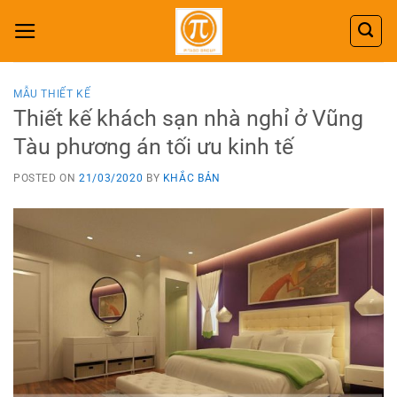
Skip
to
content
MẪU THIẾT KẾ
Thiết kế khách sạn nhà nghỉ ở Vũng
Tàu phương án tối ưu kinh tế
POSTED ON
21/03/2020
BY
KHẮC BẢN