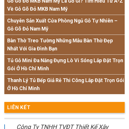
Gỗ Gõ Đỏ MKB Nam Mỹ Là Gỗ Gì? Tìm Hiểu Từ A-Z
Về Gỗ Gõ Đỏ MKB Nam Mỹ
Chuyên Sản Xuất Cửa Phòng Ngủ Gỗ Tự Nhiên –
Gỗ Gõ Đỏ Nam Mỹ
Bàn Thờ Treo Tường Những Mẫu Bàn Thờ Đẹp
Nhất Với Gia Đình Bạn
Tủ Gỗ Mini Đa Năng Đựng Lò Vi Sóng Lắp Đặt Trọn
Gói Ở Hồ Chí Minh
Thanh Lý Tủ Bếp Giả Rẻ Thi Công Lắp Đặt Trọn Gói
Ở Hồ Chí Minh
LIÊN KẾT
Công Ty TNHH TVĐT Thiết Kế Xây