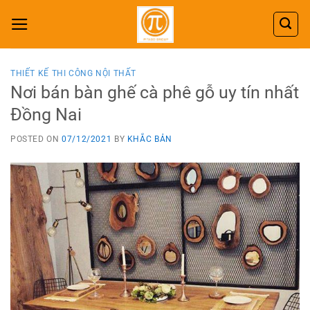
Skip
to
content
THIẾT KẾ THI CÔNG NỘI THẤT
Nơi bán bàn ghế cà phê gỗ uy tín nhất
Đồng Nai
POSTED ON
07/12/2021
BY
KHẮC BẢN