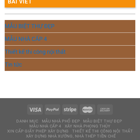
BÀI VIẾT
MẪU BIỆT THỰ ĐẸP
MẪU NHÀ CẤP 4
Thiết kế thi công nội thất
Tin tức
DANH MỤC
MẪU NHÀ PHỐ ĐẸP
MẪU BIỆT THỰ ĐẸP
MẪU NHÀ CẤP 4
XÂY NHÀ PHONG THỦY
XIN CẤP GIẤY PHÉP XÂY DỰNG
THIẾT KẾ THI CÔNG NỘI THẤT
XÂY DỰNG NHÀ XƯỞNG, NHÀ THÉP TIỀN CHẾ