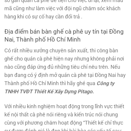
sở gần quán cà phê để tiện cho việc đi lại, xem mẫu
mã cũng như làm việc với đội ngũ chăm sóc khách
hàng khi có sự cố hay cần đổi trả .
Địa điểm bán bàn ghế cà phê uy tín tại Đồng
Nai, Thành phố Hồ Chí Minh
Có rất nhiều xưởng chuyên sản xuất, thi công bàn
ghế cho quán cà phê hiện nay nhưng không phải nơi
nào cũng đáp ứng đủ những tiêu chí nêu trên. Nếu
bạn đang có ý định mở quán cà phê tại Đồng Nai hay
Thành phố Hồ Chí Minh thì hãy ghé qua
Công ty
TNHH TVĐT Thiết Kế Xây Dựng Pitago.
Với nhiều kinh nghiệm hoạt động trong lĩnh vực thiết
kế nội thất cà phê nói riêng và kiến trúc nói chung
cùng với phương châm hoạt động “
Thiết kế chỉ thực
sự được đánh giá là đẹp khi hài hòa các yếu tố sau: