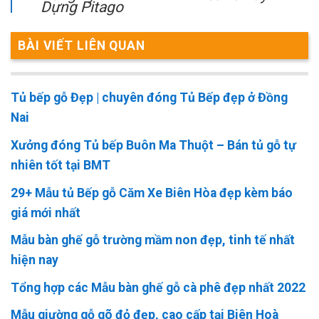
Dựng Pitago
BÀI VIẾT LIÊN QUAN
Tủ bếp gỗ Đẹp | chuyên đóng Tủ Bếp đẹp ở Đồng
Nai
Xưởng đóng Tủ bếp Buôn Ma Thuột – Bán tủ gỗ tự
nhiên tốt tại BMT
29+ Mẫu tủ Bếp gỗ Căm Xe Biên Hòa đẹp kèm báo
giá mới nhất
Mẫu bàn ghế gỗ trường mầm non đẹp, tinh tế nhất
hiện nay
Tổng hợp các Mẫu bàn ghế gỗ cà phê đẹp nhất 2022
Mẫu giường gỗ gõ đỏ đẹp, cao cấp tại Biên Hoà