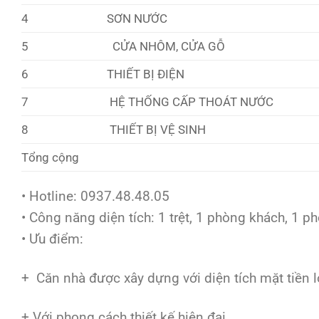
4
SƠN NƯỚC
5
CỬA NHÔM, CỬA GỖ
6
THIẾT BỊ ĐIỆN
7
HỆ THỐNG CẤP THOÁT NƯỚC
8
THIẾT BỊ VỆ SINH
Tổng cộng
• Hotline: 0937.48.48.05
• Công năng diện tích: 1 trệt, 1 phòng khách, 1 p
• Ưu điểm:
+ Căn nhà được xây dựng với diện tích mặt tiền l
+ Với phong cách thiết kế hiện đại