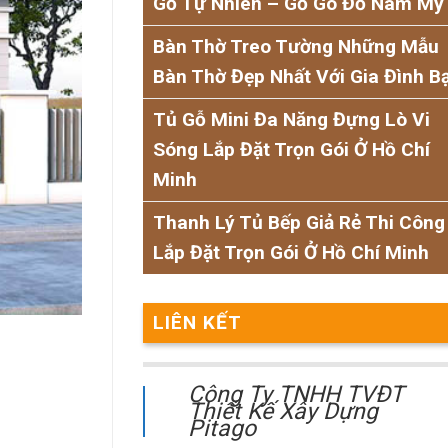
Gỗ Tự Nhiên – Gỗ Gõ Đỏ Nam Mỹ
Bàn Thờ Treo Tường Những Mẫu
Bàn Thờ Đẹp Nhất Với Gia Đình B
Tủ Gỗ Mini Đa Năng Đựng Lò Vi
Sóng Lắp Đặt Trọn Gói Ở Hồ Chí
Minh
Thanh Lý Tủ Bếp Giả Rẻ Thi Công
Lắp Đặt Trọn Gói Ở Hồ Chí Minh
LIÊN KẾT
Công Ty TNHH TVĐT
Thiết Kế Xây Dựng
Pitago