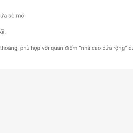
 cửa sổ mở
ãi.
 thoáng, phù hợp với quan điểm “nhà cao cửa rộng” c