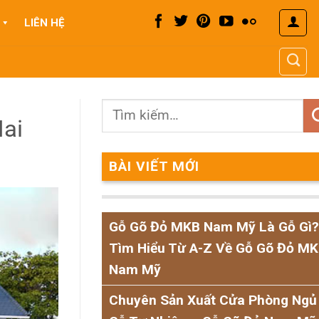
LIÊN HỆ
ai
BÀI VIẾT MỚI
Gỗ Gõ Đỏ MKB Nam Mỹ Là Gỗ Gì?
Tìm Hiểu Từ A-Z Về Gỗ Gõ Đỏ M
Nam Mỹ
Chuyên Sản Xuất Cửa Phòng Ngủ