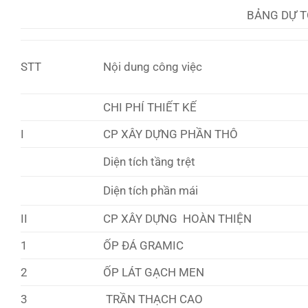
BẢNG DỰ T
STT
Nội dung công việc
CHI PHÍ THIẾT KẾ
I
CP XÂY DỰNG PHẦN THÔ
Diện tích tầng trệt
Diện tích phần mái
II
CP XÂY DỰNG HOÀN THIỆN
1
ỐP ĐÁ GRAMIC
2
ỐP LÁT GẠCH MEN
3
TRẦN THẠCH CAO