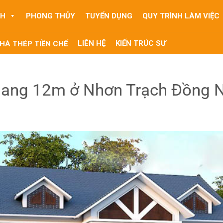
NH
PHONG THỦY
TUYỂN DỤNG
QUY TRÌNH LÀM VIỆC
LIÊN HỆ
KIẾN TRÚC SƯ
HÀ THÉP TIỀN CHẾ
gang 12m ở Nhơn Trạch Đồng N