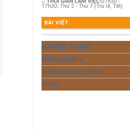
THỜI GIAN LÀM VIỆC:
07h30 -
17h30: Thứ 2 - Thứ 7 (Trừ lễ, Tết)
BÀI VIẾT
MẪU BIỆT THỰ ĐẸP
MẪU NHÀ CẤP 4
Thiết kế thi công nội thất
Tin tức