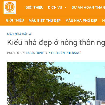
Skip
GIỚI THIỆU
DỊCH VỤ
DỰ ÁN HOÀN THÀ
to
content
GIỚI THIỆU
MẪU BIỆT THỰ ĐẸP
MẪU NHÀ PHỐ ĐẸP
N
MẪU NHÀ CẤP 4
Kiểu nhà đẹp ở nông thôn n
POSTED ON
15/08/2020
BY
KTS. TRẦN PHI SÁNG